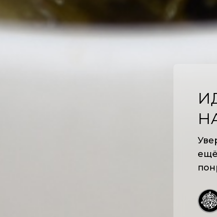
И
Н
Уве
ещё
пон