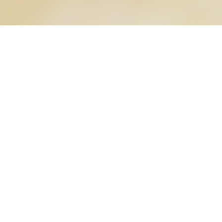
Ингредиенты:
Манная крупа – 50 г (около 4 столовых ложек)
Молоко – 500 мл
Для того, чтобы продолжить, пожалуйста,
Сахар – по вкусу (1-2 столовые ложки)
авторизуйтесь
Соль – щепотка
Масло сливочное – по желанию
Авторизоваться
Инструкции:
Вскипятите молоко в кастрюле.
Добавьте соль и сахар по вкусу.
Медленно всыпьте манную крупу, при этом
постоянно помешивая, чтобы избежать
образования комочков.