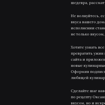
шедевра, рассмат
Не волнуйтесь, е
вкуса вашего дом
исполнении стане
не только вкусом
Хотите узнать вс
превратить ужин 
сайта и приложен
новые кулинарные
Оформив подписку
любящей кулинар
Сделайте шаг на
по рецепту Оксан
вкусом, но и иск