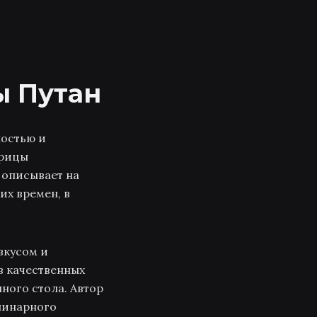
ы Путан
ностью и
ерицы
 описывает на
их времен, в
вкусом и
в качественных
ного стола. Автор
улинарного