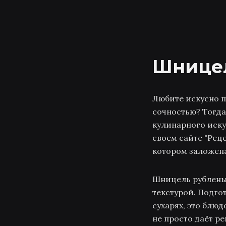
Шницел
Любите искусно п
сочностью? Тогда
кулинарного иску
своем сайте "Реце
котором заложена
Шницель рубленый
текстурой. Подго
сухарях, это блю
не просто даёт р