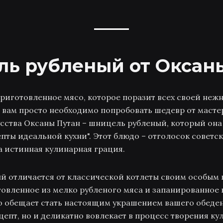
ь рубленый от Оксан
риготовленное мясо, которое поразит всех своей неж
 вам просто необходимо попробовать шедевр от маст
сства Оксаны Путан – шницель рубленый, который она
пты идеальной кухни". Этот блюдо – отголосок советск
 истинная кулинарная грация.
 отличается от классической котлеты своим особым 
товленное из мелко рубленого мяса и запанированное 
до обещает стать настоящим украшением вашего обеден
ецепт, но и деликатно вовлекает в процесс творения к