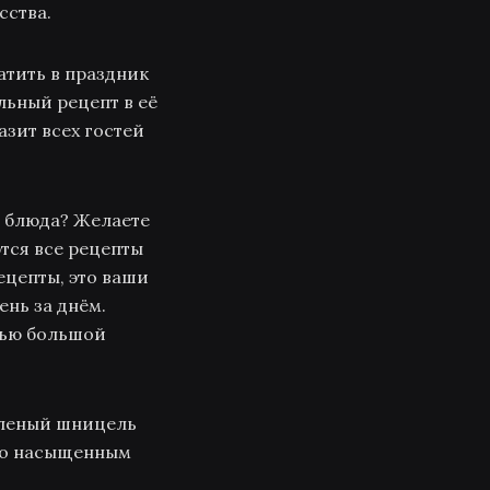
сства.
атить в праздник
льный рецепт в её
зит всех гостей
о блюда? Желаете
тся все рецепты
ецепты, это ваши
ень за днём.
тью большой
бленый шницель
ько насыщенным