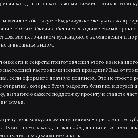
ривая каждый этап как важный элемент большого иску
сли казалось бы такую обыденную котлету можно превр
ашнего меню. Оксана обещает, что даже самый тривиа
т для вас источником кулинарного вдохновения и пора
, но и внешним видом.
е тонкости и секреты приготовления этого изысканног
в настоящий гастрономический праздник? Вам открою
ия, если оформите платную подписку. Это не просто р
 открытия, которые будут радовать близких и друзей д
, вы также окажете поддержку проекту и станете час
ии семьи.
встречу новым вкусовым ощущениям – приготовьте ру
ы Путан, и пусть каждый ваш обед наполнится не тол
ренним теплом домашнего очага.