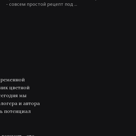
- совсем простой рецепт под ...
овременной
нник цветной
сегодня мы
логера и автора
сь потенциал