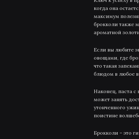
Ключ к успеху в 
когда она остает
максимум полезны
брокколи также м
ароматной золоти
Если вы любите э
овощами, где бро
что такая запека
блюдом в любое в
Наконец, паста с
может занять дос
утонченного ужин
поистине волшебс
Брокколи – это г