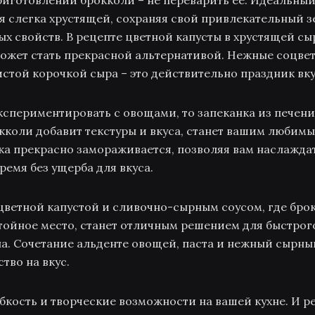
приготовлении брокколи – не переварить её. Идеальный
ся слегка хрустящей, сохраняя свой привлекательный з
х свойств. В рецепте цветной капусты в хрустящей сы
ожет стать прекрасной альтернативой. Нежные соцве
стой корочкой сыра – это действительно праздник вку
кспериментировать с овощами, то запеканка из печени
кколи добавит текстуры и вкуса, станет вашим любим
нка прекрасно замораживается, позволяя вам наслажда
ремя без ущерба для вкуса.
 цветной капустой и сливочно-сырным соусом, где бро
тойное место, станет отличным решением для быстрого
а. Сочетание альденте овощей, паста и нежный сырный
тво на вкус.
ибкость и творческие возможности на вашей кухне. И 