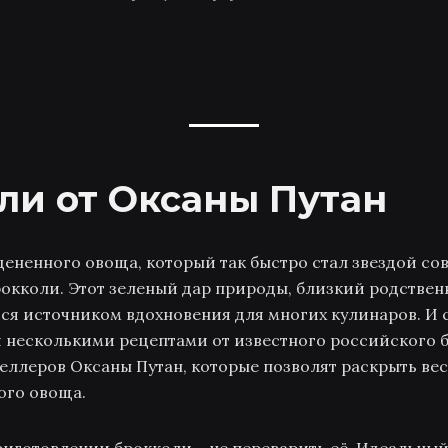
ли от Оксаны Путан
цененного овоща, который так быстро стал звездой с
рокколи. Этот зеленый дар природы, близкий родстве
тся источником вдохновения для многих кулинаров. И 
 несколькими рецептами от известного российского б
еллеров Оксаны Путан, которые позволят раскрыть ве
ого овоща.