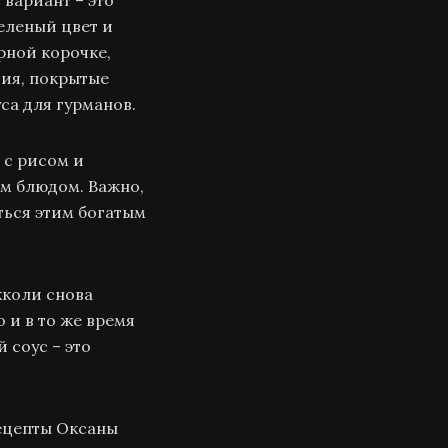
 вариант – это
еленый цвет и
рной корочке,
тия, покрытые
са для гурманов.
 с рисом и
ым блюдом. Важно,
ться этим богатым
кколи снова
 и в то же время
 соус – это
рецепты Оксаны