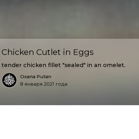
Chicken Cutlet in Eggs
tender chicken fillet "sealed" in an omelet.
Oxana Putan
8 января 2021 года
Serves 2