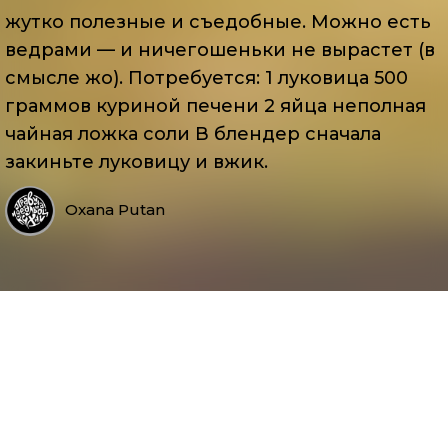
жутко полезные и съедобные. Можно есть
ведрами — и ничегошеньки не вырастет (в
смысле жо). Потребуется: 1 луковица 500
граммов куриной печени 2 яйца неполная
чайная ложка соли В блендер сначала
закиньте луковицу и вжик.
Oxana Putan
Ингредиенты:
Манная крупа – 50 г (около 4 столовых ложек)
Молоко – 500 мл
Для того, чтобы продолжить, пожалуйста,