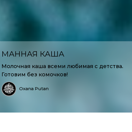
МАННАЯ КАША
Молочная каша всеми любимая с детства.
Готовим без комочков!
Oxana Putan