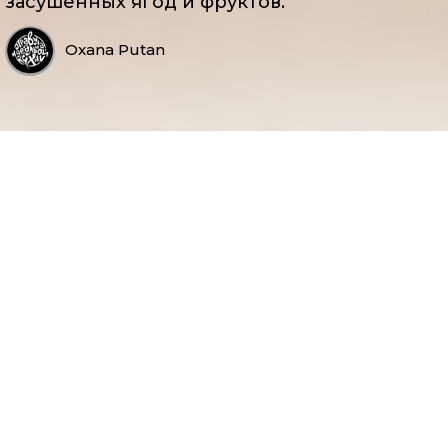
засушенных ягод и фруктов.
Oxana Putan
Ингредиенты:
Манная крупа – 50 г (около 4 столовых ложек)
Молоко – 500 мл
Для того, чтобы продолжить, пожалуйста,
Сахар – по вкусу (1-2 столовые ложки)
авторизуйтесь
Соль – щепотка
Масло сливочное – по желанию
Авторизоваться
Инструкции:
Вскипятите молоко в кастрюле.
Добавьте соль и сахар по вкусу.