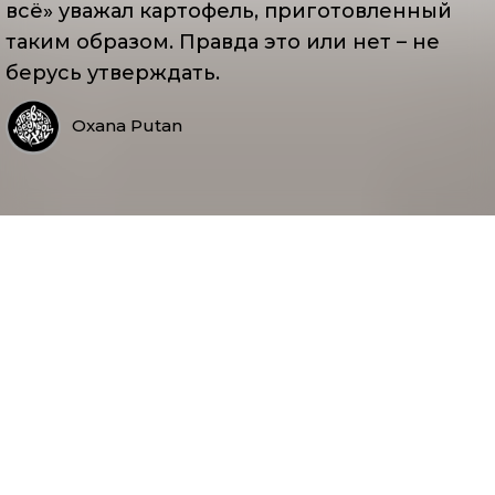
всё» уважал картофель, приготовленный
таким образом. Правда это или нет – не
берусь утверждать.
Oxana Putan
Ингредиенты:
Манная крупа – 50 г (около 4 столовых ложек)
Молоко – 500 мл
Для того, чтобы продолжить, пожалуйста,
Сахар – по вкусу (1-2 столовые ложки)
авторизуйтесь
Соль – щепотка
Масло сливочное – по желанию